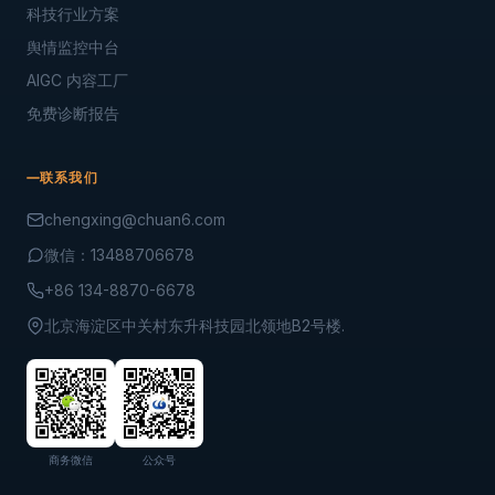
科技行业方案
舆情监控中台
AIGC 内容工厂
免费诊断报告
联系我们
chengxing@chuan6.com
微信：13488706678
+86 134-8870-6678
北京海淀区中关村东升科技园北领地B2号楼.
商务微信
公众号