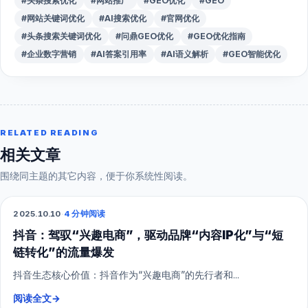
#头条搜索优化
#网站推广
#GEO优化
#GEO
#网站关键词优化
#AI搜索优化
#官网优化
#头条搜索关键词优化
#问鼎GEO优化
#GEO优化指南
#企业数字营销
#AI答案引用率
#AI语义解析
#GEO智能优化
RELATED READING
相关文章
围绕同主题的其它内容，便于你系统性阅读。
2025.10.10
·
4 分钟阅读
抖音短视频
抖音：驾驭“兴趣电商”，驱动品牌“内容IP化”与“短
链转化”的流量爆发
抖音生态核心价值：抖音作为“兴趣电商”的先行者和...
阅读全文
→