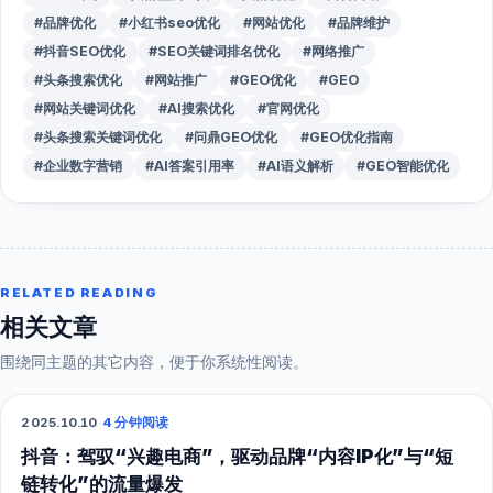
#品牌优化
#小红书seo优化
#网站优化
#品牌维护
#抖音SEO优化
#SEO关键词排名优化
#网络推广
#头条搜索优化
#网站推广
#GEO优化
#GEO
#网站关键词优化
#AI搜索优化
#官网优化
#头条搜索关键词优化
#问鼎GEO优化
#GEO优化指南
#企业数字营销
#AI答案引用率
#AI语义解析
#GEO智能优化
RELATED READING
相关文章
围绕同主题的其它内容，便于你系统性阅读。
2025.10.10
·
4 分钟阅读
抖音短视频
抖音：驾驭“兴趣电商”，驱动品牌“内容IP化”与“短
链转化”的流量爆发